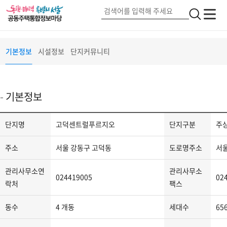
고덕센트럴푸르지오
서울 강동구 고덕로(399)
단지정보
검
전
전
색
체
체
메
버
메
기본정보
시설정보
단지커뮤니티
뉴
튼
뉴
2
기본정보
단
단지명
고덕센트럴푸르지오
단지구분
주
지
정
주소
서울 강동구 고덕동
도로명주소
서울
보
-
관리사무소연
관리사무소
024419005
02
단
락처
팩스
지
동수
4 개동
세대수
65
명,
단