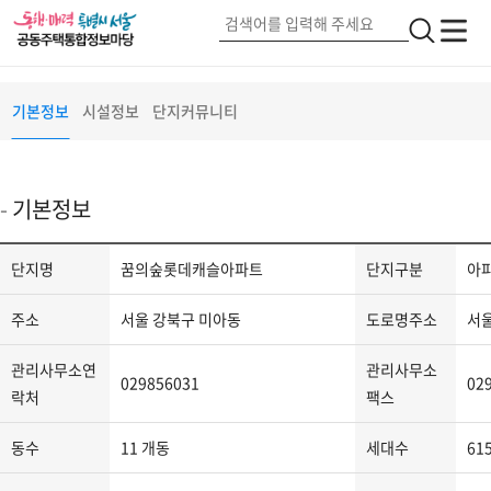
꿈의숲롯데캐슬아파트
서울 강북구 오현로(56)
단지정보
검
전
전
색
체
체
메
버
메
기본정보
시설정보
단지커뮤니티
뉴
튼
뉴
2
기본정보
단
단지명
꿈의숲롯데캐슬아파트
단지구분
아
지
정
주소
서울 강북구 미아동
도로명주소
서울
보
-
관리사무소연
관리사무소
029856031
02
단
락처
팩스
지
동수
11 개동
세대수
61
명,
단