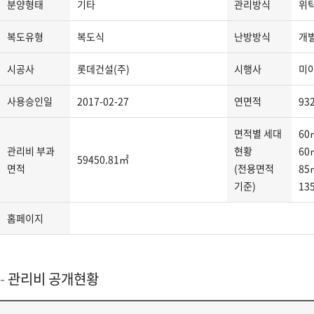
분양형태
기타
관리방식
위
지
분
복도유형
복도식
난방방식
개
류,
주
시공사
롯데건설(주)
시행사
미
소,
도
사용승인일
2017-02-27
연면적
93
로
명
면적별 세대
60
주
관리비 부과
현황
60
59450.81㎡
소,
면적
(전용면적
85
관
기준)
13
리
사
홈페이지
무
소
연
관리비 공개현황
락
처,