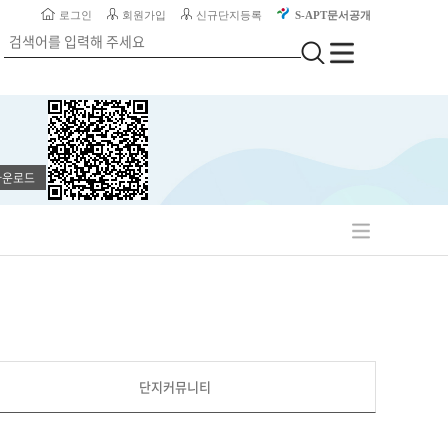
로그인
회원가입
신규단지등록
S-APT문서공개
통
합
검
전
검
색
체
색
버
메
튼
뉴
2
다운로드
전
체
메
뉴
단지커뮤니티