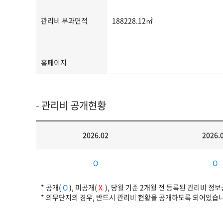
로
명
관리비 부과면적
188228.12㎡
주
소,
관
리
홈페이지
사
무
소
관리비 공개현황
연
락
2026.02
2026.
처,
관
관
리
리
사
비
무
* 공개(
), 미공개(
), 당월 기준 2개월 전 등록된 관리비 정
공
* 의무단지의 경우, 반드시 관리비 현황을 공개하도록 되어있습
소
개
팩
현