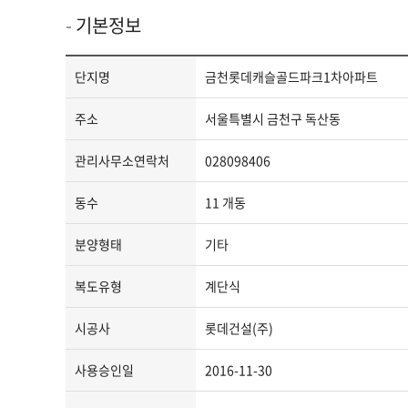
기본정보
단
단지명
금천롯데캐슬골드파크1차아파트
지
정
주소
서울특별시 금천구 독산동
보
-
관리사무소연락처
028098406
단
동수
11 개동
지
명,
분양형태
기타
단
지
복도유형
계단식
분
류,
시공사
롯데건설(주)
주
소,
사용승인일
2016-11-30
도