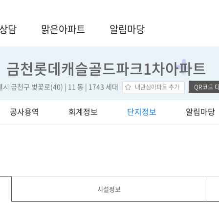
상담
맑은아파트
알림마당
단
금천롯데캐슬골드파크1차아파트
지
 금천구 벚꽃로(40) | 11 동 | 1743 세대
내관심아파트 추가
QR코드 
명
공사용역
회계정보
단지정보
알림마당
시설정보