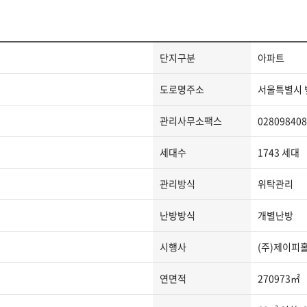
단지구분
아파트
도로명주소
서울특별시 
관리사무소팩스
028098408
세대수
1743 세대
관리방식
위탁관리
난방방식
개별난방
시행사
(주)제이피
연면적
270973㎡