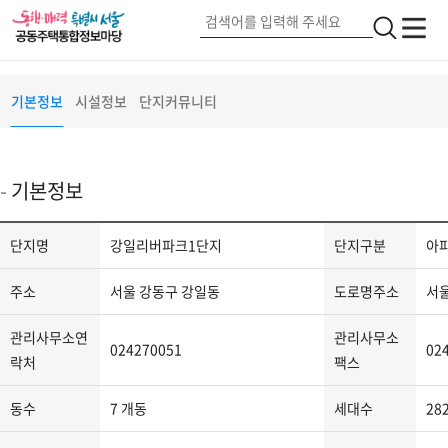
강일리버파크1단지
단지정보
검
전
전
색
체
체
메
버
메
서울 강동구 아리수로93가길(25)
기본정보
시설정보
단지커뮤니티
뉴
튼
뉴
2
기본정보
단
단지명
강일리버파크1단지
단지구분
아
지
정
주소
서울 강동구 강일동
도로명주소
서울
보
-
관리사무소연
관리사무소
024270051
02
단
락처
팩스
지
동수
7 개동
세대수
28
명,
단