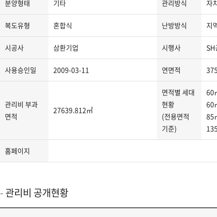
분양형태
기타
관리방식
자
지
분
복도유형
혼합식
난방방식
지
류,
주
시공사
삼환기업
시행사
SH
소,
도
사용승인일
2009-03-11
연면적
37
로
명
면적별 세대
60
주
관리비 부과
현황
60
27639.812㎡
소,
면적
(전용면적
85
관
기준)
13
리
사
홈페이지
무
소
연
관리비 공개현황
락
처,