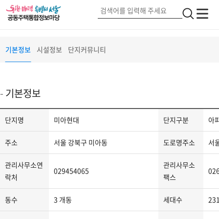
미아현대
서울 강북구 도봉로68길(26)
단지정보
검
전
전
색
체
체
메
버
메
기본정보
시설정보
단지커뮤니티
뉴
튼
뉴
2
기본정보
단
단지명
미아현대
단지구분
아
지
정
주소
서울 강북구 미아동
도로명주소
서울
보
-
관리사무소연
관리사무소
029454065
02
단
락처
팩스
지
동수
3 개동
세대수
23
명,
단