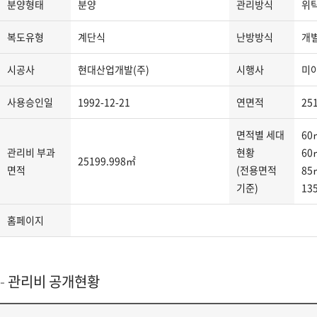
분양형태
분양
관리방식
위
지
분
복도유형
계단식
난방방식
개
류,
주
시공사
현대산업개발(주)
시행사
미
소,
도
사용승인일
1992-12-21
연면적
25
로
명
면적별 세대
60
주
관리비 부과
현황
60
25199.998㎡
소,
면적
(전용면적
85
관
기준)
13
리
사
홈페이지
무
소
연
관리비 공개현황
락
처,