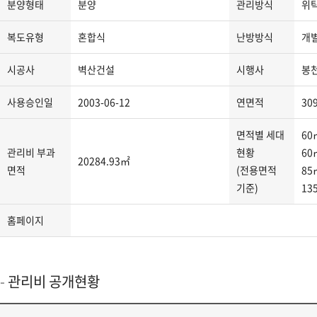
분양형태
분양
관리방식
위
지
분
복도유형
혼합식
난방방식
개
류,
주
시공사
벽산건설
시행사
봉
소,
도
사용승인일
2003-06-12
연면적
30
로
명
면적별 세대
60
주
관리비 부과
현황
60
20284.93㎡
소,
면적
(전용면적
85
관
기준)
13
리
사
홈페이지
무
소
연
관리비 공개현황
락
처,