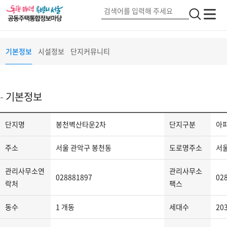
봉천벽산타운2차
서울 관악구 구암5가길(49)
단지정보
검
전
전
색
체
체
메
버
메
기본정보
시설정보
단지커뮤니티
뉴
튼
뉴
2
기본정보
단
단지명
봉천벽산타운2차
단지구분
아
지
정
주소
서울 관악구 봉천동
도로명주소
서울
보
-
관리사무소연
관리사무소
028881897
02
단
락처
팩스
지
동수
1 개동
세대수
20
명,
단