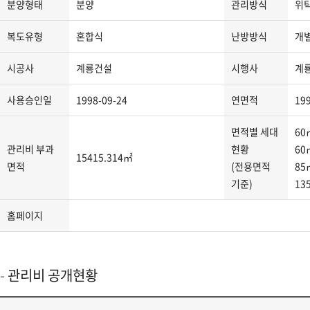
분양형태
분양
관리방식
위
지
분
복도유형
혼합식
난방방식
개
류,
주
시공사
계룡건설
시행사
계
소,
도
사용승인일
1998-09-24
연면적
19
로
명
면적별 세대
60
주
관리비 부과
현황
60
15415.314㎡
소,
면적
(전용면적
85
관
기준)
13
리
사
홈페이지
무
소
연
관리비 공개현황
락
처,