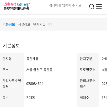
독산계룡
서울 금천구 범안로15길(7)
단지정보
검
전
전
색
체
체
메
버
메
기본정보
시설정보
단지커뮤니티
뉴
튼
뉴
2
기본정보
단
단지명
독산계룡
단지구분
아
지
정
주소
서울 금천구 독산동
도로명주소
서울
보
-
관리사무소연
관리사무소
028084694
02
단
락처
팩스
지
동수
2 개동
세대수
15
명,
단