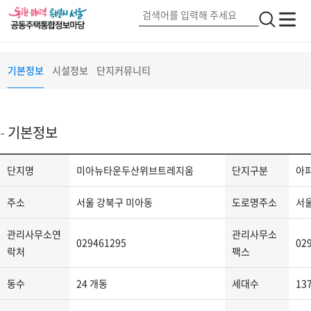
미아뉴타운두산위브트레지움
단지정보
검
전
전
색
체
체
메
버
메
서울 강북구 삼양로27길(95)
기본정보
시설정보
단지커뮤니티
뉴
튼
뉴
2
기본정보
단
단지명
미아뉴타운두산위브트레지움
단지구분
아
지
정
주소
서울 강북구 미아동
도로명주소
서울
보
-
관리사무소연
관리사무소
029461295
02
단
락처
팩스
지
동수
24 개동
세대수
13
명,
단