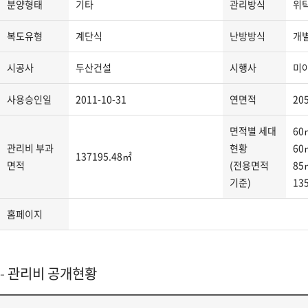
분양형태
기타
관리방식
위
지
분
복도유형
계단식
난방방식
개
류,
주
시공사
두산건설
시행사
미
소,
도
사용승인일
2011-10-31
연면적
20
로
명
면적별 세대
60
주
관리비 부과
현황
60
137195.48㎡
소,
면적
(전용면적
85
관
기준)
13
리
사
홈페이지
무
소
연
관리비 공개현황
락
처,