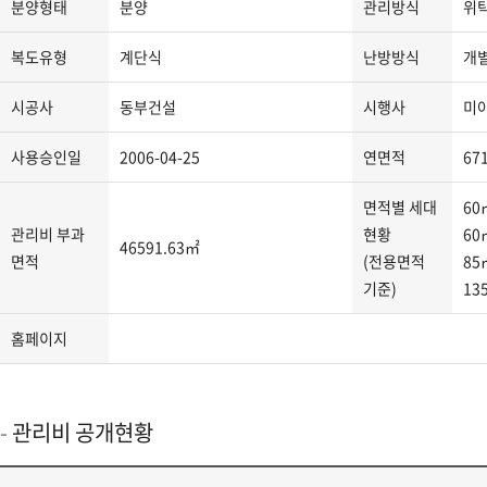
분양형태
분양
관리방식
위
지
분
복도유형
계단식
난방방식
개
류,
주
시공사
동부건설
시행사
미
소,
도
사용승인일
2006-04-25
연면적
67
로
명
면적별 세대
60
주
관리비 부과
현황
60
46591.63㎡
소,
면적
(전용면적
85
관
기준)
13
리
사
홈페이지
무
소
연
관리비 공개현황
락
처,