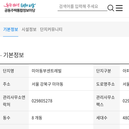
미아동부센트레빌
단지정보
검
전
전
색
체
체
메
버
메
서울 강북구 숭인로7가길(37)
기본정보
시설정보
단지커뮤니티
뉴
튼
뉴
2
기본정보
단
단지명
미아동부센트레빌
단지구분
아
지
정
주소
서울 강북구 미아동
도로명주소
서울
보
-
관리사무소연
관리사무소
029805278
02
단
락처
팩스
지
동수
8 개동
세대수
48
명,
단