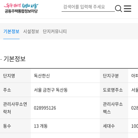
독산한신
서울 금천구 한내로(62)
단지정보
검
전
전
색
체
체
메
버
메
기본정보
시설정보
단지커뮤니티
뉴
튼
뉴
2
기본정보
단
단지명
독산한신
단지구분
아
지
정
주소
서울 금천구 독산동
도로명주소
서울
보
-
관리사무소연
관리사무소
028995126
02
단
락처
팩스
지
동수
13 개동
세대수
10
명,
단