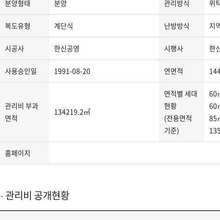
분양형태
분양
관리방식
위
지
분
복도유형
계단식
난방방식
지
류,
주
시공사
한신공영
시행사
한
소,
도
사용승인일
1991-08-20
연면적
14
로
명
면적별 세대
60
주
관리비 부과
현황
60
134219.2㎡
소,
면적
(전용면적
85
관
기준)
13
리
사
홈페이지
무
소
연
관리비 공개현황
락
처,